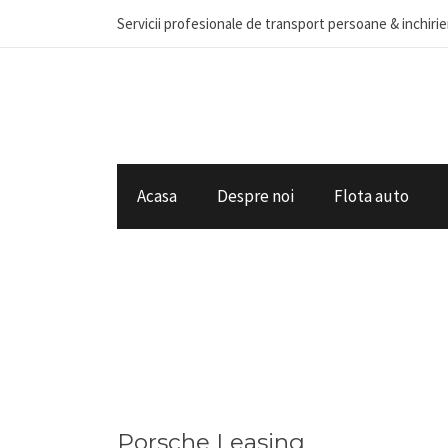
Servicii profesionale de transport persoane & inchiri
Acasa
Despre noi
Flota auto
Porsche Leasing