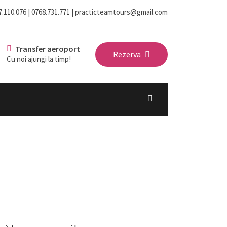
7.110.076 | 0768.731.771 | practicteamtours@gmail.com
Transfer aeroport
Rezerva
Cu noi ajungi la timp!