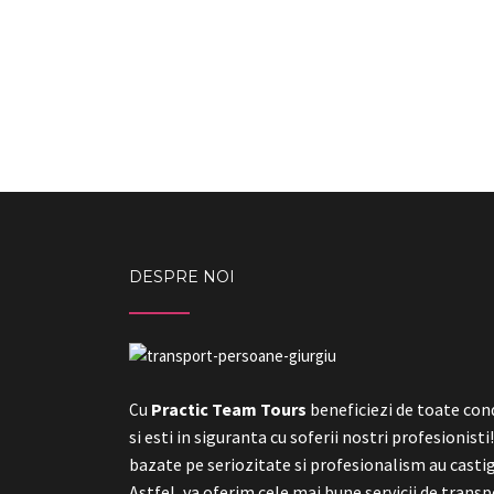
DESPRE NOI
Practic Team Tours
beneficiezi de toate cond
Cu
si esti in siguranta cu soferii nostri profesionisti
bazate pe seriozitate si profesionalism au castig
Astfel, va oferim cele mai bune servicii de tran