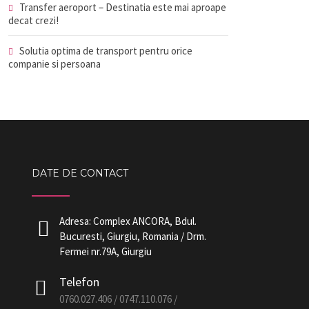
Transfer aeroport – Destinatia este mai aproape
decat crezi!
Solutia optima de transport pentru orice
companie si persoana
DATE DE CONTACT
Adresa: Complex ANCORA, Bdul.
Bucuresti, Giurgiu, Romania / Drm.
Fermei nr.79A, Giurgiu
Telefon
0760.027.406 / 0747.110.076 /