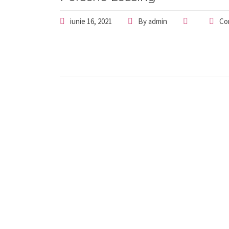
iunie 16, 2021
By
admin
Co