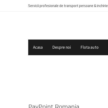
Servicii profesionale de transport persoane & inchiri
Acasa
Despre noi
Flota auto
PayPoint Romania