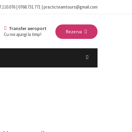
7.110.076 | 0768.731.771 | practicteamtours@gmail.com
Transfer aeroport
Rezerva
Cu noi ajungi la timp!