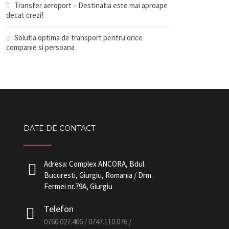
Transfer aeroport – Destinatia este mai aproape
decat crezi!
Solutia optima de transport pentru orice
companie si persoana
DATE DE CONTACT
Adresa: Complex ANCORA, Bdul.
Bucuresti, Giurgiu, Romania / Drm.
Fermei nr.79A, Giurgiu
Telefon
0760.027.406 / 0747.110.076 /