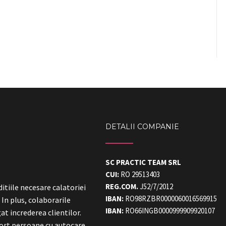
DETALII COMPANIE
SC PRACTIC TEAM SRL
CUI:
RO 29513403
REG.COM.
J52/7/2012
itiile necesare calatoriei
IBAN:
RO98RZBR0000060016569915
! In plus, colaborarile
IBAN:
RO66INGB0000999909920107
at increderea clientilor.
sport persoane cu autocare