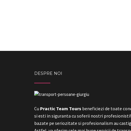
DESPRE NOI
Practic Team Tours
beneficiezi de toate cond
Cu
si esti in siguranta cu soferii nostri profesionisti
bazate pe seriozitate si profesionalism au castig
Astfel, va oferim cele mai bune servicii de tran