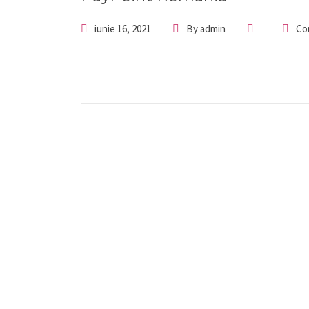
iunie 16, 2021
By
admin
Co