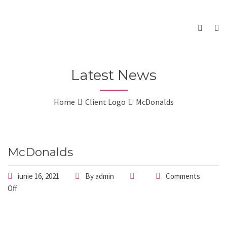
Latest News
Home
Client Logo
McDonalds
McDonalds
iunie 16, 2021
By
admin
Comments
Off