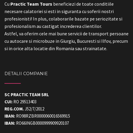
Practic Team Tours
beneficiezi de toate conditiile
Cu
necesare calatoriei si esti in siguranta cu soferii nostri
profesionisti! In plus, colaborarile bazate pe seriozitate si
profesionalism au castigat increderea clientilor.
Astfel, va oferim cele mai bune servicii de transport persoane
cu autocare si microbuze in Giurgiu, Bucuresti si Ilfov, precum
si in orice alta locatie din Romania sau strainatate.
DETALII COMPANIE
SC PRACTIC TEAM SRL
CUI:
RO 29513403
REG.COM.
J52/7/2012
IBAN:
RO98RZBR0000060016569915
IBAN:
RO66INGB0000999909920107