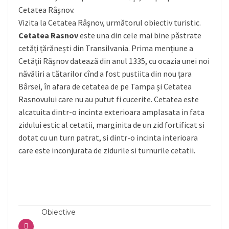
Cetatea Râşnov.
Vizita la Cetatea Râşnov, următorul obiectiv turistic.
Cetatea Rasnov
este una din cele mai bine păstrate
cetăți țărănești din Transilvania. Prima mențiune a
Cetății Râșnov datează din anul 1335, cu ocazia unei noi
năvăliri a tătarilor cînd a fost pustiita din nou țara
Bârsei, în afara de cetatea de pe Tampa și Cetatea
Rasnovului care nu au putut fi cucerite. Cetatea este
alcatuita dintr-o incinta exterioara amplasata in fata
zidului estic al cetatii, marginita de un zid fortificat si
dotat cu un turn patrat, si dintr-o incinta interioara
care este inconjurata de zidurile si turnurile cetatii.
Obiective