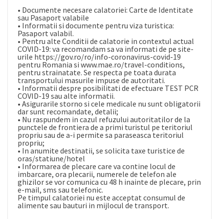
• Documente necesare calatoriei: Carte de Identitate
sau Pasaport valabile
• Informatii si documente pentru viza turistica:
Pasaport valabil.
• Pentru alte Conditii de calatorie in contextul actual
COVID-19: va recomandam sa va informati de pe site-
urile
https://gov.ro/ro/info-coronavirus-covid-19
pentru Romania si
www.mae.ro/travel-conditions
,
pentru strainatate. Se respecta pe toata durata
transportului masurile impuse de autoritati.
• Informatii despre posibilitati de efectuare TEST PCR
COVID-19 sau alte informatii.
• Asigurarile storno si cele medicale nu sunt obligatorii
dar sunt recomandate, detalii;
• Nu raspundem in cazul refuzului autoritatilor de la
punctele de frontiera de a primi turistul pe teritoriul
propriu sau de a-i permite sa paraseasca teritoriul
propriu;
• In anumite destinatii, se solicita taxe turistice de
oras/statiune/hotel
• Informarea de plecare care va contine locul de
imbarcare, ora plecarii, numerele de telefon ale
ghizilor se vor comunica cu 48 h inainte de plecare, prin
e-mail, sms sau telefonic.
Pe timpul calatoriei nu este acceptat consumul de
alimente sau bauturi in mijlocul de transport.