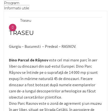
Program
Informatii utile
Traseu
TRASEU
Giurgiu – Bucuresti – Predeal – RASNOV.
Dino Parcul de Râșnov
este cel mai mare parc în aer
liber cu dinozauri din sud-estul Europei. Dino Parc
Râşnov se întinde pe o suprafaţă de 14 000 mp şi sunt
expuşi în mărime naturală 45 de dinozauri. Fiecare
dinozaur a fost botezat după numele exemplarelor
care de-a lungul descoperirilor arheologice au făcut
obiectul cercetărilor ştiintifice.
Dino Parc Rasnov este o zonă de agrement şi un muzeu
în aer liber, situat pe Strada Cetăţii, în apropiere de