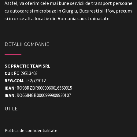
Astfel, va oferim cele mai bune servicii de transport persoane
cu autocare si microbuze in Giurgiu, Bucuresti si Ilfov, precum
si in orice alta locatie din Romania sau strainatate.
DETALII COMPANIE
SC PRACTIC TEAM SRL
CUI:
RO 29513403
REG.COM.
J52/7/2012
IBAN:
RO98RZBR0000060016569915
IBAN:
RO66INGB0000999909920107
UTILE
Politica de confidentialitate