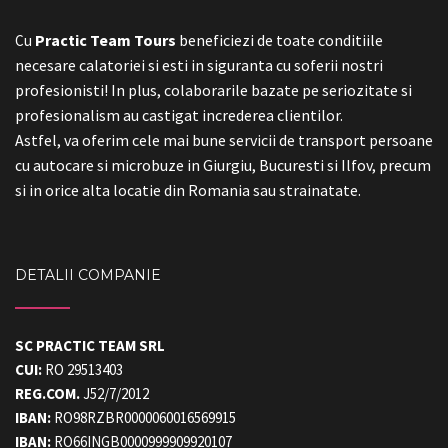
Practic Team Tours
beneficiezi de toate conditiile
Cu
necesare calatoriei si esti in siguranta cu soferii nostri
profesionisti! In plus, colaborarile bazate pe seriozitate si
profesionalism au castigat increderea clientilor.
Astfel, va oferim cele mai bune servicii de transport persoane
cu autocare si microbuze in Giurgiu, Bucuresti si Ilfov, precum
si in orice alta locatie din Romania sau strainatate.
DETALII COMPANIE
SC PRACTIC TEAM SRL
CUI:
RO 29513403
REG.COM.
J52/7/2012
IBAN:
RO98RZBR0000060016569915
IBAN:
RO66INGB0000999909920107